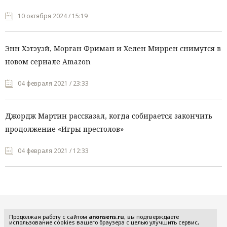
10 октября 2024 / 15:19
Энн Хэтэуэй, Морган Фриман и Хелен Миррен снимутся в
новом сериале Amazon
04 февраля 2021 / 23:33
Джордж Мартин рассказал, когда собирается закончить
продолжение «Игры престолов»
04 февраля 2021 / 12:33
Все рубрики
Продолжая работу с сайтом
anonsens.ru
, вы подтверждаете
использование cookies вашего браузера с целью улучшить сервис,