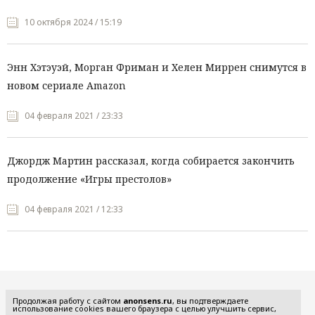
10 октября 2024 / 15:19
Энн Хэтэуэй, Морган Фриман и Хелен Миррен снимутся в
новом сериале Amazon
04 февраля 2021 / 23:33
Джордж Мартин рассказал, когда собирается закончить
продолжение «Игры престолов»
04 февраля 2021 / 12:33
Все рубрики
Продолжая работу с сайтом
anonsens.ru
, вы подтверждаете
использование cookies вашего браузера с целью улучшить сервис,