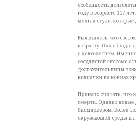
особенности долголети
году в возрасте 117 ле
мочи и стула, которые
Выяснилось, что состо
возрасту. Она облада
с долголетием. Именно
сосудистой системе о
долгожительницы тоже
колпачки на концах хр
Принято считать, что
смерти. Однако новые 
биомаркером. Более то
окружающей среды и г