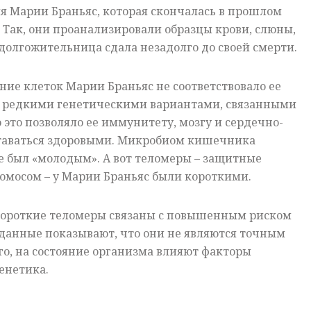
я Марии Браньяс, которая скончалась в прошлом
т. Так, они проанализировали образцы крови, слюны,
 долгожительница сдала незадолго до своей смерти.
яние клеток Марии Браньяс не соответствовало ее
ла редкими генетическими вариантами, связанными
 это позволяло ее иммунитету, мозгу и сердечно-
ставаться здоровыми. Микробиом кишечника
 был «молодым». А вот теломеры – защитные
омосом – у Марии Браньяс были короткими.
 короткие теломеры связаны с повышенным риском
данные показывают, что они не являются точным
го, на состояние организма влияют факторы
енетика.