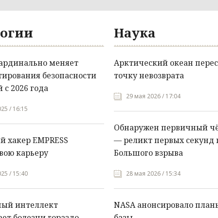
огии
Наука
кардинально меняет
Арктический океан перес
тирования безопасности
точку невозврата
 с 2026 года
29 мая 2026 / 17:04
25 / 16:15
Обнаружен первичный ч
й хакер EMPRESS
— реликт первых секунд 
вою карьеру
Большого взрыва
25 / 15:40
28 мая 2026 / 15:34
ный интеллект
NASA анонсировало план
ет болезни гораздо
базы