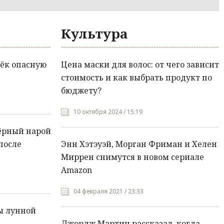
Культура
ёк опасную
Цена маски для волос: от чего зависит
стоимость и как выбрать продукт по
бюджету?
10 октября 2024 / 15:19
ёрный нарой
после
Энн Хэтэуэй, Морган Фриман и Хелен
Миррен снимутся в новом сериале
Amazon
04 февраля 2021 / 23:33
ы лунной
Джордж Мартин рассказал, когда