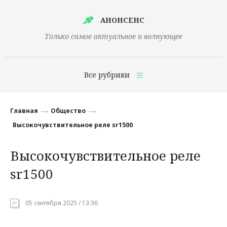
АНОНСЕНС
Только самое актуальное и волнующее
Все рубрики
Главная
Главная
Общество
Финансы
Высокочувствительное реле sr1500
Технологии
Высокочувствительное реле
Наука
sr1500
Культура
Общество
05 сентября 2025 / 13:36
Политика