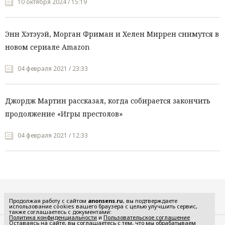
10 октября 2024 / 15:19
Энн Хэтэуэй, Морган Фриман и Хелен Миррен снимутся в
новом сериале Amazon
04 февраля 2021 / 23:33
Джордж Мартин рассказал, когда собирается закончить
продолжение «Игры престолов»
04 февраля 2021 / 12:33
Все рубрики
Продолжая работу с сайтом
anonsens.ru
, вы подтверждаете
использование cookies вашего браузера с целью улучшить сервис,
также соглашаетесь с документами:
Политика конфиденциальности
и
Пользовательское соглашение
Оставаясь на сайте, вы соглашаетесь с тем, что мы обрабатываем