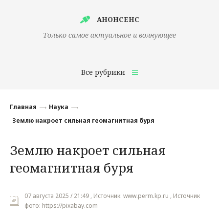
АНОНСЕНС
Только самое актуальное и волнующее
Все рубрики
Главная
Главная
Наука
Финансы
Землю накроет сильная геомагнитная буря
Технологии
Землю накроет сильная
Наука
геомагнитная буря
Культура
Общество
07 августа 2025 / 21:49 , Источник: www.perm.kp.ru , Источник
фото: https://pixabay.com
Политика