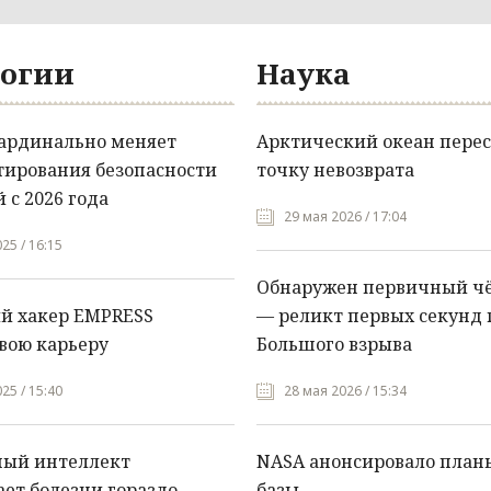
огии
Наука
кардинально меняет
Арктический океан перес
тирования безопасности
точку невозврата
 с 2026 года
29 мая 2026 / 17:04
25 / 16:15
Обнаружен первичный ч
й хакер EMPRESS
— реликт первых секунд 
вою карьеру
Большого взрыва
25 / 15:40
28 мая 2026 / 15:34
ный интеллект
NASA анонсировало план
ет болезни гораздо
базы