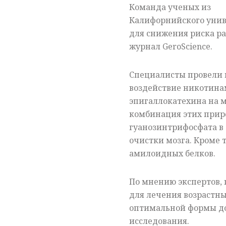
Команда ученых из
Калифорнийского униве
для снижения риска ра
журнал GeroScience.
Специалисты провели и
воздействие никотинам
эпигаллокатехина на м
комбинация этих прир
гуанозинтрифосфата в
очистки мозга. Кроме т
амилоидных белков.
По мнению экспертов,
для лечения возрастны
оптимальной формы д
исследования.