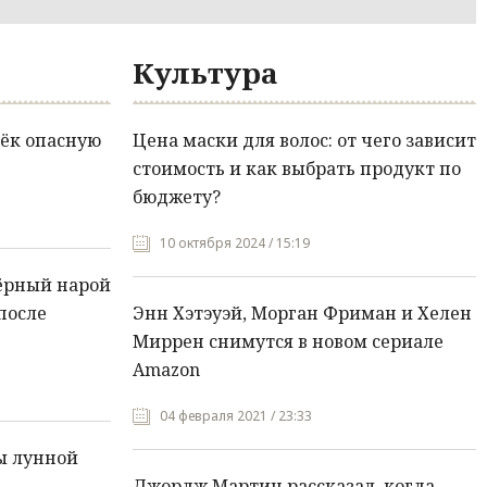
Культура
ёк опасную
Цена маски для волос: от чего зависит
стоимость и как выбрать продукт по
бюджету?
10 октября 2024 / 15:19
ёрный нарой
после
Энн Хэтэуэй, Морган Фриман и Хелен
Миррен снимутся в новом сериале
Amazon
04 февраля 2021 / 23:33
ы лунной
Джордж Мартин рассказал, когда