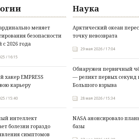
огии
Наука
кардинально меняет
Арктический океан перес
тирования безопасности
точку невозврата
 с 2026 года
29 мая 2026 / 17:04
25 / 16:15
Обнаружен первичный ч
й хакер EMPRESS
— реликт первых секунд 
вою карьеру
Большого взрыва
25 / 15:40
28 мая 2026 / 15:34
ный интеллект
NASA анонсировало план
ет болезни гораздо
базы
явления симптомов