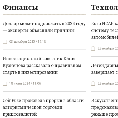
Финансы
Технол
Доллар может подорожать в 2026 году
Euro NCAP 
— эксперты объяснили причины
систему тес
автомобилей
03 декабря 2025 / 17:18
28 ноября 20
Инвестиционный советник Юлия
Кузнецова рассказала о правильном
Легендарны
старте в инвестировании
завершает с
18 июня 2024 / 11:06
28 ноября 20
CoinFuze произвела прорыв в области
Искусствен
алгоритмической торговли
предсказыва
криптовалютой
раньше про