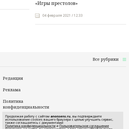
«Игры престолов»
04 февраля 2021 / 12:33
Все рубрики
Редакция
Реклама
Политика
конфиденциальности
Продолжая работу с сайтом
anonsens.ru
, вы подтверждаете
Пользовательское
использование cookies вашего браузера с целью улучшить сервис,
также соглашаетесь с документами:
соглашение
Политика конфиденциальности
и
Пользовательское соглашение
Оставаясь на сайте, вы соглашаетесь с тем, что мы обрабатываем