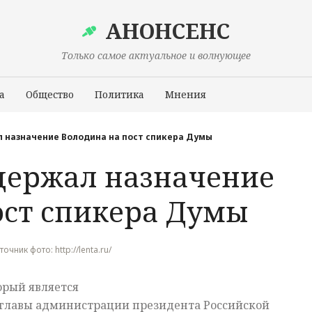
АНОНСЕНС
Только самое актуальное и волнующее
а
Общество
Политика
Мнения
Происшествия
 назначение Володина на пост спикера Думы
держал назначение
ост спикера Думы
точник фото: http://lenta.ru/
орый является
главы администрации президента Российской