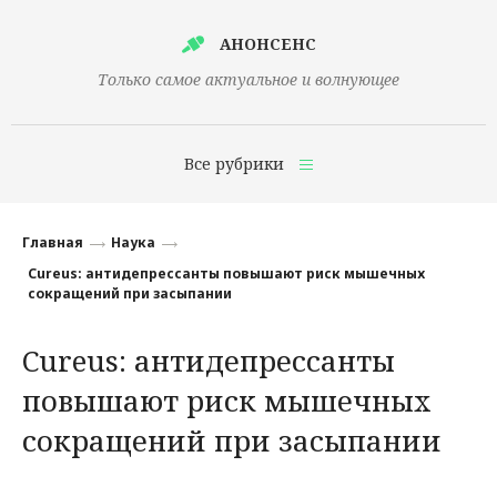
АНОНСЕНС
Только самое актуальное и волнующее
Все рубрики
Главная
Главная
Наука
Финансы
Cureus: антидепрессанты повышают риск мышечных
сокращений при засыпании
Технологии
Cureus: антидепрессанты
Наука
повышают риск мышечных
Культура
сокращений при засыпании
Общество
Политика