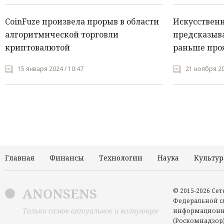
CoinFuze произвела прорыв в области
Искусствен
алгоритмической торговли
предсказыва
криптовалютой
раньше про
15 января 2024 / 10:47
21 ноября 20
Главная
Финансы
Технологии
Наука
Культур
ANONSENS
© 2015-2026 Се
Федеральной сл
Только самое актуальное и волнующее
информационн
(Роскомнадзор)