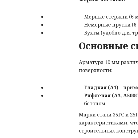
Мерные стержни (6 м,
Немерные прутки (6-
Бухты (удобно для т
Основные с
Арматура 10 мм различа
поверхности:
Гладкая (А1)
– прим
Рифленая (А3, А500С
бетоном
Марки стали 35ГС и 2
характеристиками, что
строительных констру