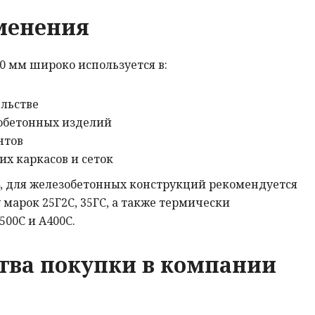
менения
0 мм широко используется в:
льстве
обетонных изделий
нтов
х каркасов и сеток
4, для железобетонных конструкций рекомендуется
 марок 25Г2С, 35ГС, а также термически
00С и А400С.
ва покупки в компании