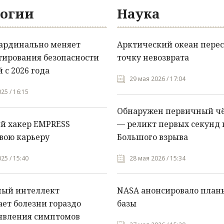
огии
Наука
кардинально меняет
Арктический океан перес
тирования безопасности
точку невозврата
 с 2026 года
29 мая 2026 / 17:04
25 / 16:15
Обнаружен первичный ч
й хакер EMPRESS
— реликт первых секунд 
вою карьеру
Большого взрыва
25 / 15:40
28 мая 2026 / 15:34
ный интеллект
NASA анонсировало план
ет болезни гораздо
базы
явления симптомов