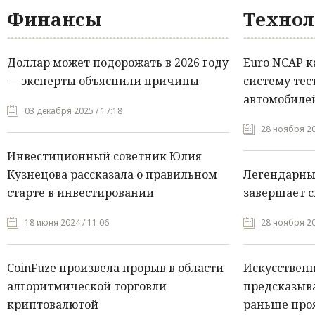
Финансы
Технол
Доллар может подорожать в 2026 году
Euro NCAP 
— эксперты объяснили причины
систему тес
автомобилей
03 декабря 2025 / 17:18
28 ноября 20
Инвестиционный советник Юлия
Кузнецова рассказала о правильном
Легендарны
старте в инвестировании
завершает с
18 июня 2024 / 11:06
28 ноября 20
CoinFuze произвела прорыв в области
Искусствен
алгоритмической торговли
предсказыва
криптовалютой
раньше про