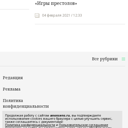
«Игры престолов»
04 февраля 2021 / 12:33
Все рубрики
Редакция
Реклама
Политика
конфиденциальности
Продолжая работу с сайтом
anonsens.ru
, вы подтверждаете
Пользовательское
использование cookies вашего браузера с целью улучшить сервис,
также соглашаетесь с документами:
соглашение
Политика конфиденциальности
и
Пользовательское соглашение
Оставаясь на сайте, вы соглашаетесь с тем, что мы обрабатываем