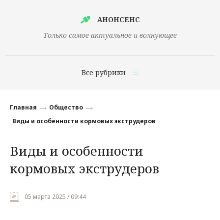
АНОНСЕНС
Только самое актуальное и волнующее
Все рубрики
Главная
Главная
Общество
Финансы
Виды и особенности кормовых экструдеров
Технологии
Виды и особенности
Наука
кормовых экструдеров
Культура
Общество
05 марта 2025 / 09:44
Политика