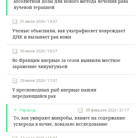
абсолютной дозы для нового метода лечения рака
лучевой терапией
31 июля 2026 / 14:07
Ученые объяснили, как ультрафиолет повреждает
ДНК и вызывает рак кожи
30 июля 2026 / 16:37
Во Франции впервые за сезон выявили местное
заражение чикунгуньей
29 июля 2026 / 17:07
У пресноводных рыб впервые нашли
передающийся рак
Перевод
09 февраля 2023 / 21:17
То, как умирают микробы, влияет на содержание
углерода в почве, показало исследование