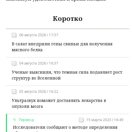
Коротко
06 августа 2026 / 17:37
В салат внедрили гены свиньи для получения
мясного белка
04 августа 2026 / 16:37
Ученые выяснили, что темная сила подавляет рост
структур во Вселенной
03 августа 2026 / 16:22
Ультразвук поможет доставлять лекарства в
опухоли мозга
Перевод
15 марта 2023 / 16:49
Исследователи сообщают о методе определения