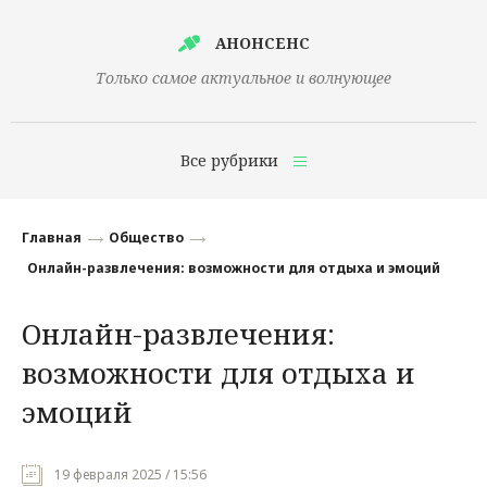
АНОНСЕНС
Только самое актуальное и волнующее
Все рубрики
Главная
Главная
Общество
Финансы
Онлайн-развлечения: возможности для отдыха и эмоций
Технологии
Онлайн-развлечения:
Наука
возможности для отдыха и
Культура
эмоций
Общество
19 февраля 2025 / 15:56
Политика