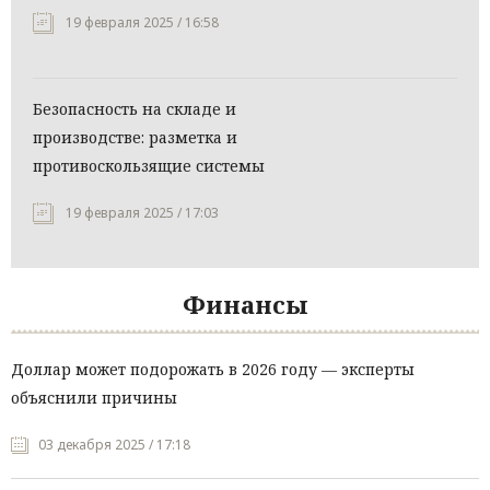
19 февраля 2025 / 16:58
Безопасность на складе и
производстве: разметка и
противоскользящие системы
19 февраля 2025 / 17:03
Финансы
Доллар может подорожать в 2026 году — эксперты
объяснили причины
03 декабря 2025 / 17:18