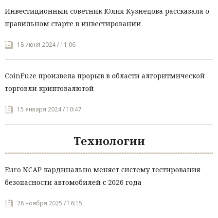
Инвестиционный советник Юлия Кузнецова рассказала о
правильном старте в инвестировании
18 июня 2024 / 11:06
CoinFuze произвела прорыв в области алгоритмической
торговли криптовалютой
15 января 2024 / 10:47
Технологии
Euro NCAP кардинально меняет систему тестирования
безопасности автомобилей с 2026 года
28 ноября 2025 / 16:15