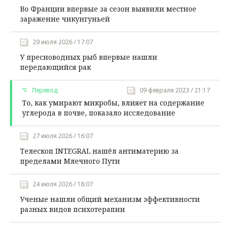
Во Франции впервые за сезон выявили местное
заражение чикунгуньей
29 июля 2026 / 17:07
У пресноводных рыб впервые нашли
передающийся рак
Перевод
09 февраля 2023 / 21:17
То, как умирают микробы, влияет на содержание
углерода в почве, показало исследование
27 июля 2026 / 16:07
Телескоп INTEGRAL нашёл антиматерию за
пределами Млечного Пути
24 июля 2026 / 18:07
Ученые нашли общий механизм эффективности
разных видов психотерапии