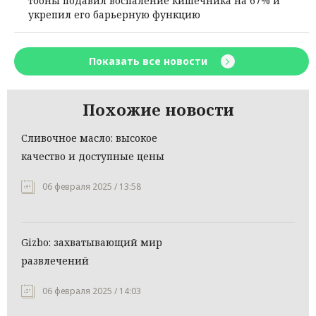
тооны подавил воспаление кишечника на 67% и
укрепил его барьерную функцию
Показать все новости
Похожие новости
Сливочное масло: высокое
качество и доступные цены
06 февраля 2025 / 13:58
Gizbo: захватывающий мир
развлечений
06 февраля 2025 / 14:03