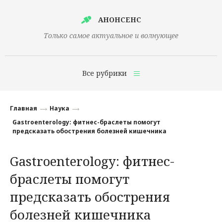
АНОНСЕНС
Только самое актуальное и волнующее
Все рубрики
Главная
Главная
Наука
Финансы
Gastroenterology: фитнес-браслеты помогут
предсказать обострения болезней кишечника
Технологии
Gastroenterology: фитнес-
Наука
браслеты помогут
Культура
предсказать обострения
Общество
болезней кишечника
Политика