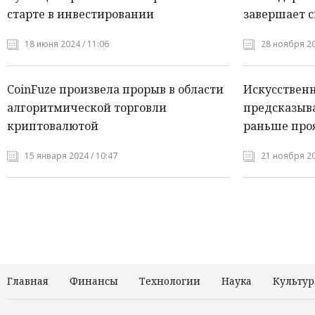
старте в инвестировании
завершает с
18 июня 2024 / 11:06
28 ноября 20
CoinFuze произвела прорыв в области
Искусствен
алгоритмической торговли
предсказыва
криптовалютой
раньше про
15 января 2024 / 10:47
21 ноября 20
Главная
Финансы
Технологии
Наука
Культур