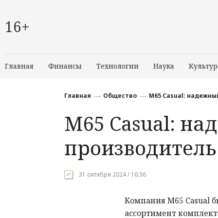
16+
Главная
Финансы
Технологии
Наука
Культур
Главная
Общество
М65 Casual: надежн
М65 Casual: н
производител
31 октября 2024 / 16:36
Компания М65 Casual бы
ассортимент комплект