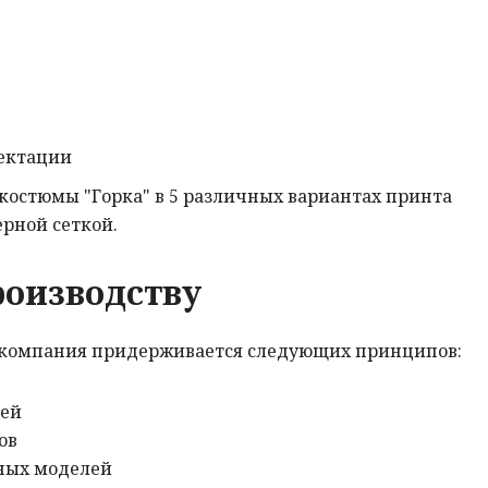
ектации
костюмы "Горка" в 5 различных вариантах принта
рной сеткой.
роизводству
 компания придерживается следующих принципов:
ней
ов
ьных моделей