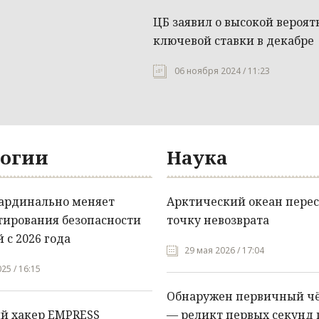
ЦБ заявил о высокой вероя
ключевой ставки в декабре
06 ноября 2024 / 11:23
огии
Наука
кардинально меняет
Арктический океан перес
тирования безопасности
точку невозврата
 с 2026 года
29 мая 2026 / 17:04
25 / 16:15
Обнаружен первичный ч
й хакер EMPRESS
— реликт первых секунд 