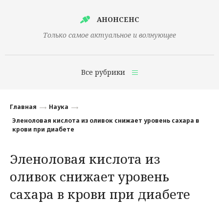
АНОНСЕНС
Только самое актуальное и волнующее
Все рубрики
Главная
Главная
Наука
Финансы
Эленоловая кислота из оливок снижает уровень сахара в
крови при диабете
Технологии
Эленоловая кислота из
Наука
оливок снижает уровень
Культура
сахара в крови при диабете
Общество
Политика