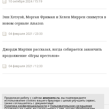
10 октября 2024 / 15:19
Энн Хэтэуэй, Морган Фриман и Хелен Миррен снимутся в
новом сериале Amazon
04 февраля 2021 / 23:33
Джордж Мартин рассказал, когда собирается закончить
продолжение «Игры престолов»
04 февраля 2021 / 12:33
Все рубрики
Продолжая работу с сайтом
anonsens.ru
, вы подтверждаете
использование cookies вашего браузера с целью улучшить сервис,
также соглашаетесь с документами:
Политика конфиденциальности
и
Пользовательское соглашение
Оставаясь на сайте, вы соглашаетесь с тем, что мы обрабатываем