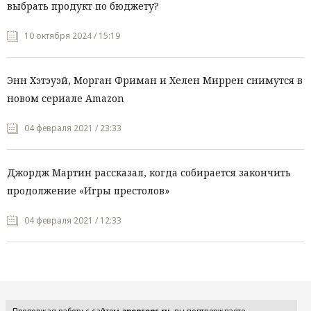
выбрать продукт по бюджету?
10 октября 2024 / 15:19
Энн Хэтэуэй, Морган Фриман и Хелен Миррен снимутся в
новом сериале Amazon
04 февраля 2021 / 23:33
Джордж Мартин рассказал, когда собирается закончить
продолжение «Игры престолов»
04 февраля 2021 / 12:33
Все рубрики
Продолжая работу с сайтом
anonsens.ru
, вы подтверждаете