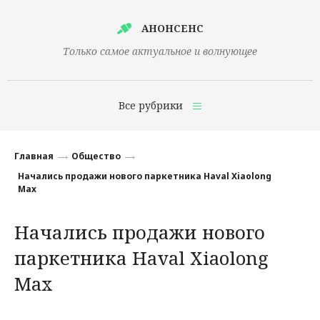
АНОНСЕНС
Только самое актуальное и волнующее
Все рубрики
Главная
Главная
Общество
Финансы
Начались продажи нового паркетника Haval Xiaolong
Max
Технологии
Начались продажи нового
Наука
паркетника Haval Xiaolong
Культура
Max
Общество
Политика