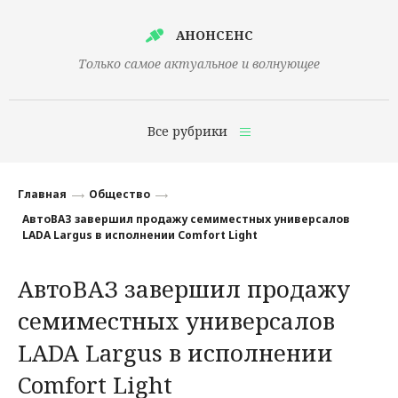
АНОНСЕНС
Только самое актуальное и волнующее
Все рубрики
Главная
Главная
Общество
Финансы
АвтоВАЗ завершил продажу семиместных универсалов
LADA Largus в исполнении Comfort Light
Технологии
АвтоВАЗ завершил продажу
Наука
семиместных универсалов
Культура
LADA Largus в исполнении
Общество
Comfort Light
Политика