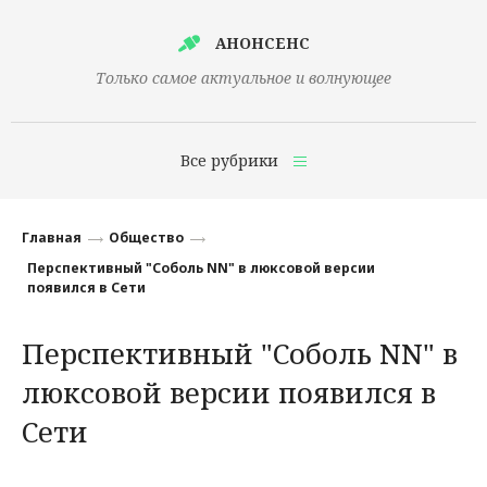
АНОНСЕНС
Только самое актуальное и волнующее
Все рубрики
Главная
Главная
Общество
Финансы
Перспективный "Соболь NN" в люксовой версии
появился в Сети
Технологии
Перспективный "Соболь NN" в
Наука
люксовой версии появился в
Культура
Сети
Общество
Политика