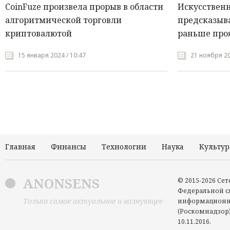
CoinFuze произвела прорыв в области
Искусствен
алгоритмической торговли
предсказыва
криптовалютой
раньше про
15 января 2024 / 10:47
21 ноября 20
Главная
Финансы
Технологии
Наука
Культур
ANONSENS
© 2015-2026 Се
Федеральной сл
Только самое актуальное и волнующее
информационн
(Роскомнадзор)
10.11.2016.