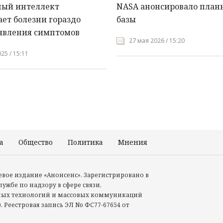
ный интеллект
NASA анонсировало план
ет болезни гораздо
базы
явления симптомов
27 мая 2026 / 15:20
25 / 15:11
а
Общество
Политика
Мнения
Происшествия
тевое издание «Анонсенс». Зарегистрировано в
ужбе по надзору в сфере связи,
ых технологий и массовых коммуникаций
. Реестровая запись ЭЛ No ФС77-67654 от