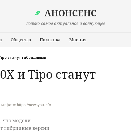
АНОНСЕНС
Только самое актуальное и волнующее
а
Общество
Политика
Мнения
Происшествия
 Tipo станут гибридными
0X и Tipo станут
чник фото: https://newsyou.info
о, что модели
ат гибридные версии.