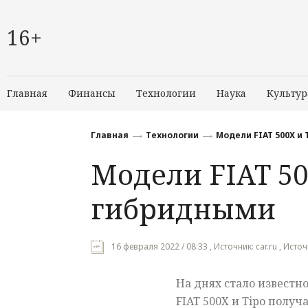
16+
Главная
Финансы
Технологии
Наука
Культур
Главная
Технологии
Модели FIAT 500X и
Модели FIAT 50
гибридными
16 февраля 2022 / 08:33 , Источник: car.ru , Исто
На днях стало известн
FIAT 500X и Tipo получ