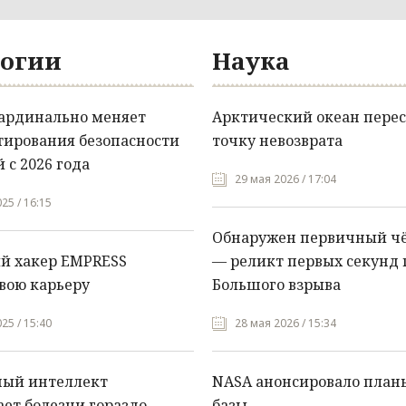
огии
Наука
кардинально меняет
Арктический океан перес
тирования безопасности
точку невозврата
 с 2026 года
29 мая 2026 / 17:04
25 / 16:15
Обнаружен первичный ч
й хакер EMPRESS
— реликт первых секунд 
вою карьеру
Большого взрыва
25 / 15:40
28 мая 2026 / 15:34
ный интеллект
NASA анонсировало план
ет болезни гораздо
базы