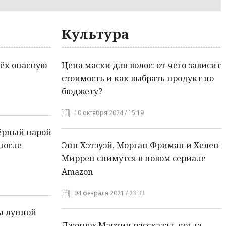
Культура
ёк опасную
Цена маски для волос: от чего зависит
стоимость и как выбрать продукт по
бюджету?
10 октября 2024 / 15:19
ёрный нарой
после
Энн Хэтэуэй, Морган Фриман и Хелен
Миррен снимутся в новом сериале
Amazon
04 февраля 2021 / 23:33
ы лунной
Джордж Мартин рассказал, когда