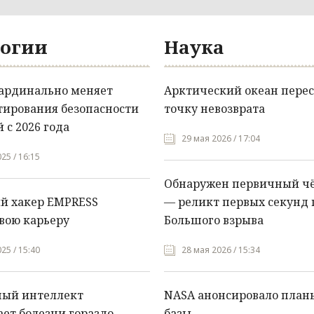
огии
Наука
кардинально меняет
Арктический океан перес
тирования безопасности
точку невозврата
 с 2026 года
29 мая 2026 / 17:04
25 / 16:15
Обнаружен первичный ч
й хакер EMPRESS
— реликт первых секунд 
вою карьеру
Большого взрыва
25 / 15:40
28 мая 2026 / 15:34
ный интеллект
NASA анонсировало план
ет болезни гораздо
базы