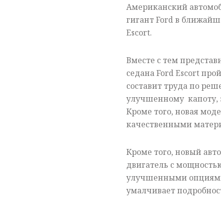
Американский автомо
гигант Ford в ближай
Escort.
Вместе с тем представ
седана Ford Escort пр
составит труда по реш
улучшенному капоту, 
Кроме того, новая мод
качественными матер
Кроме того, новый авт
двигатель с мощностью
улучшенными опциями
умалчивает подробнос