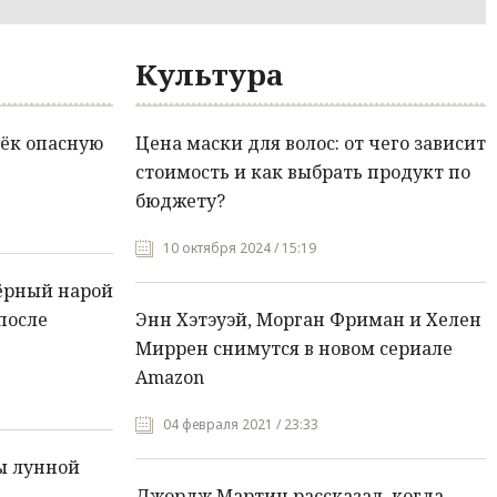
Культура
ёк опасную
Цена маски для волос: от чего зависит
стоимость и как выбрать продукт по
бюджету?
10 октября 2024 / 15:19
ёрный нарой
после
Энн Хэтэуэй, Морган Фриман и Хелен
Миррен снимутся в новом сериале
Amazon
04 февраля 2021 / 23:33
ы лунной
Джордж Мартин рассказал, когда