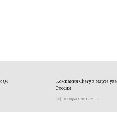
и Q4
Компания Chery в марте ув
России
07 апреля 2021 / 21:02