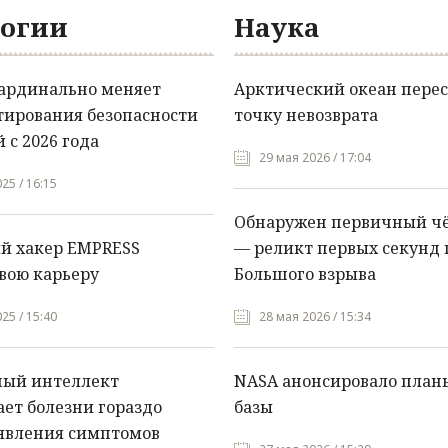
огии
Наука
кардинально меняет
Арктический океан перес
тирования безопасности
точку невозврата
 с 2026 года
29 мая 2026 / 17:04
25 / 16:15
Обнаружен первичный ч
й хакер EMPRESS
— реликт первых секунд 
вою карьеру
Большого взрыва
25 / 15:40
28 мая 2026 / 15:34
ный интеллект
NASA анонсировало план
ет болезни гораздо
базы
явления симптомов