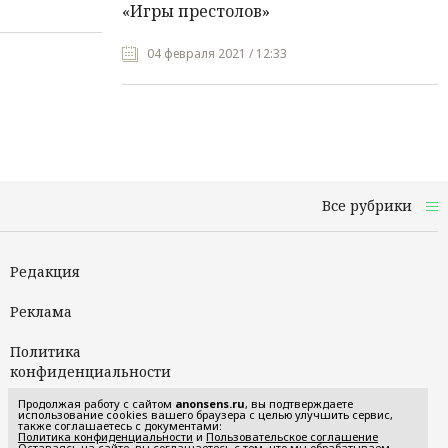
«Игры престолов»
04 февраля 2021 / 12:33
Все рубрики
Редакция
Реклама
Политика
конфиденциальности
Продолжая работу с сайтом
anonsens.ru
, вы подтверждаете
Пользовательское
использование cookies вашего браузера с целью улучшить сервис,
также соглашаетесь с документами:
соглашение
Политика конфиденциальности
и
Пользовательское соглашение
Оставаясь на сайте, вы соглашаетесь с тем, что мы обрабатываем