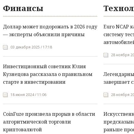
Финансы
Технол
Доллар может подорожать в 2026 году
Euro NCAP 
— эксперты объяснили причины
систему тес
автомобилей
03 декабря 2025 / 17:18
28 ноября 20
Инвестиционный советник Юлия
Кузнецова рассказала о правильном
Легендарны
старте в инвестировании
завершает с
18 июня 2024 / 11:06
28 ноября 20
CoinFuze произвела прорыв в области
Искусствен
алгоритмической торговли
предсказыва
криптовалютой
раньше про