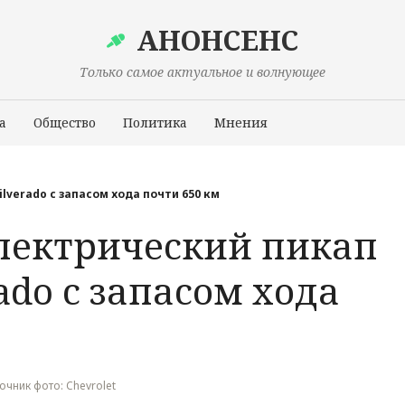
АНОНСЕНС
Только самое актуальное и волнующее
а
Общество
Политика
Мнения
Происшествия
lverado с запасом хода почти 650 км
лектрический пикап
rado с запасом хода
точник фото: Chevrolet