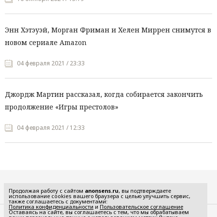
Энн Хэтэуэй, Морган Фриман и Хелен Миррен снимутся в
новом сериале Amazon
04 февраля 2021 / 23:33
Джордж Мартин рассказал, когда собирается закончить
продолжение «Игры престолов»
04 февраля 2021 / 12:33
Все рубрики
Продолжая работу с сайтом
anonsens.ru
, вы подтверждаете
использование cookies вашего браузера с целью улучшить сервис,
также соглашаетесь с документами:
Политика конфиденциальности
и
Пользовательское соглашение
Оставаясь на сайте, вы соглашаетесь с тем, что мы обрабатываем