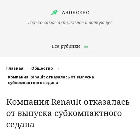
АНОНСЕНС
Только самое актуальное и волнующее
Все рубрики
Главная
Главная
Общество
Финансы
Компания Renault отказалась от выпуска
субкомпактного седана
Технологии
Компания Renault отказалась
Наука
от выпуска субкомпактного
Культура
седана
Общество
Политика