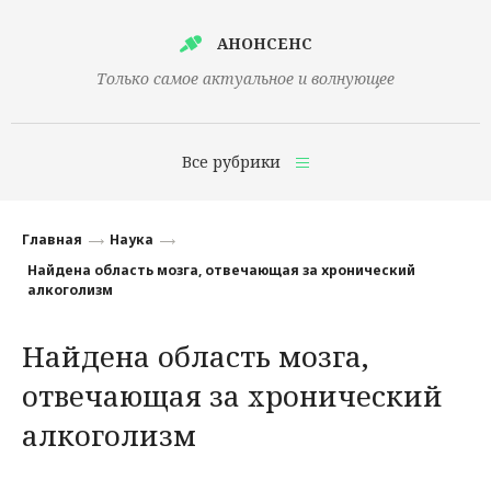
АНОНСЕНС
Только самое актуальное и волнующее
Все рубрики
Главная
Главная
Наука
Финансы
Найдена область мозга, отвечающая за хронический
алкоголизм
Технологии
Найдена область мозга,
Наука
отвечающая за хронический
Культура
алкоголизм
Общество
Политика