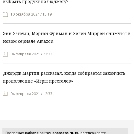
выбрать продукт по бюджету?
10 октября 2024 / 15:19
Энн Хэтэуэй, Морган Фриман и Хелен Миррен снимутся в
новом сериале Amazon
04 февраля 2021 / 23:33
Джордж Мартин рассказал, когда собирается закончить
продолжение «Игры престолов»
04 февраля 2021 / 12:33
Все рубрики
Продолжая работу с сайтом
anonsens.ru
, вы подтверждаете