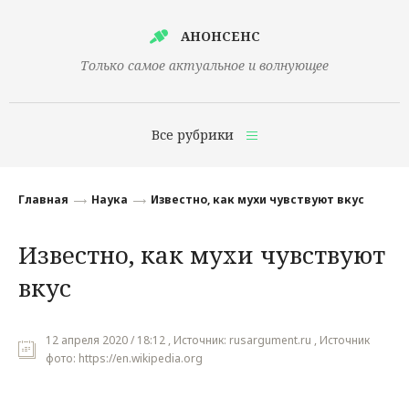
АНОНСЕНС
Только самое актуальное и волнующее
Все рубрики
Главная
Главная
Наука
Известно, как мухи чувствуют вкус
Финансы
Известно, как мухи чувствуют
Технологии
вкус
Наука
Культура
12 апреля 2020 / 18:12 , Источник: rusargument.ru , Источник
фото: https://en.wikipedia.org
Общество
Политика