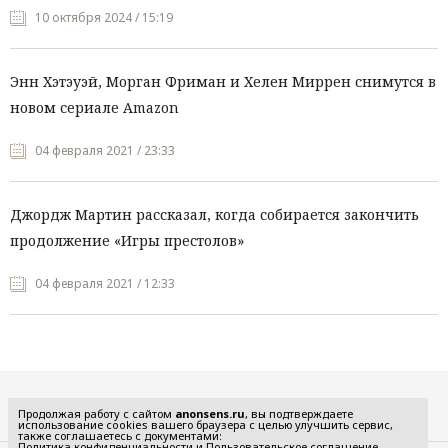
10 октября 2024 / 15:19
Энн Хэтэуэй, Морган Фриман и Хелен Миррен снимутся в
новом сериале Amazon
04 февраля 2021 / 23:33
Джордж Мартин рассказал, когда собирается закончить
продолжение «Игры престолов»
04 февраля 2021 / 12:33
Все рубрики
Продолжая работу с сайтом
anonsens.ru
, вы подтверждаете
использование cookies вашего браузера с целью улучшить сервис,
также соглашаетесь с документами:
Политика конфиденциальности
и
Пользовательское соглашение