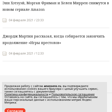
Энн Хэтэуэй, Морган Фриман и Хелен Миррен снимутся в
новом сериале Amazon
04 февраля 2021 / 23:33
Джордж Мартин рассказал, когда собирается закончить
продолжение «Игры престолов»
04 февраля 2021 / 12:33
Все рубрики
Продолжая работу с сайтом
anonsens.ru
, вы подтверждаете
использование cookies вашего браузера с целью улучшить сервис,
также соглашаетесь с документами:
Политика конфиденциальности
и
Пользовательское соглашение
Оставаясь на сайте, вы соглашаетесь с тем, что мы обрабатываем
ваши персональные данные с использованием метрик Яндекс
Редакция
Реклама
Метрика.
Политика конфиденциальности
Пользовательское соглашение
Согласен