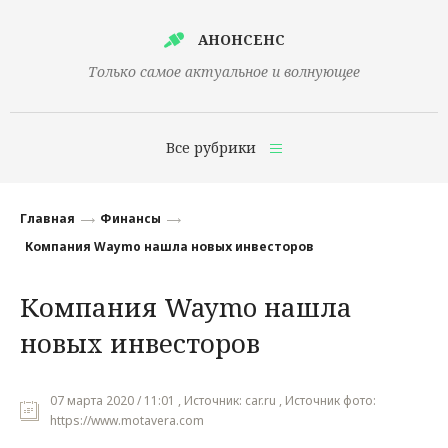
АНОНСЕНС
Только самое актуальное и волнующее
Все рубрики
Главная
Главная
Финансы
Финансы
Компания Waymo нашла новых инвесторов
Технологии
Компания Waymo нашла
Наука
новых инвесторов
Культура
Общество
07 марта 2020 / 11:01 , Источник: car.ru , Источник фото:
https://www.motavera.com
Политика