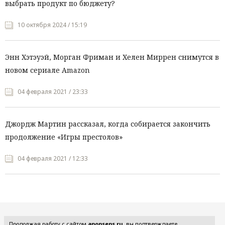
выбрать продукт по бюджету?
10 октября 2024 / 15:19
Энн Хэтэуэй, Морган Фриман и Хелен Миррен снимутся в
новом сериале Amazon
04 февраля 2021 / 23:33
Джордж Мартин рассказал, когда собирается закончить
продолжение «Игры престолов»
04 февраля 2021 / 12:33
Все рубрики
Продолжая работу с сайтом
anonsens.ru
, вы подтверждаете