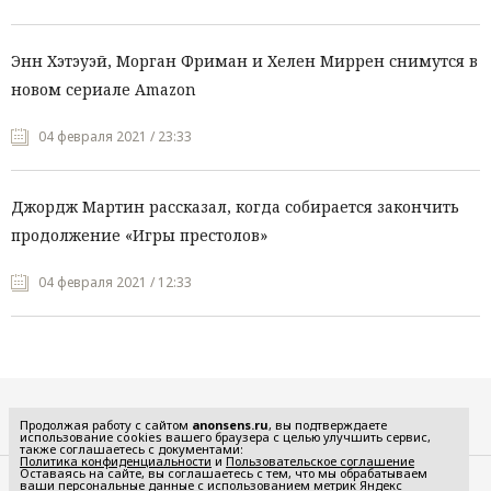
Энн Хэтэуэй, Морган Фриман и Хелен Миррен снимутся в
новом сериале Amazon
04 февраля 2021 / 23:33
Джордж Мартин рассказал, когда собирается закончить
продолжение «Игры престолов»
04 февраля 2021 / 12:33
Все рубрики
Продолжая работу с сайтом
anonsens.ru
, вы подтверждаете
использование cookies вашего браузера с целью улучшить сервис,
также соглашаетесь с документами:
Политика конфиденциальности
и
Пользовательское соглашение
Оставаясь на сайте, вы соглашаетесь с тем, что мы обрабатываем
ваши персональные данные с использованием метрик Яндекс
Редакция
Реклама