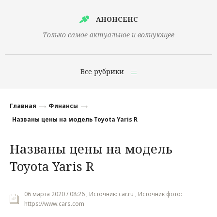
АНОНСЕНС
Только самое актуальное и волнующее
Все рубрики
Главная
Главная
Финансы
Финансы
Названы цены на модель Toyota Yaris R
Технологии
Названы цены на модель
Наука
Toyota Yaris R
Культура
Общество
06 марта 2020 / 08:26 , Источник: car.ru , Источник фото:
https://www.cars.com
Политика