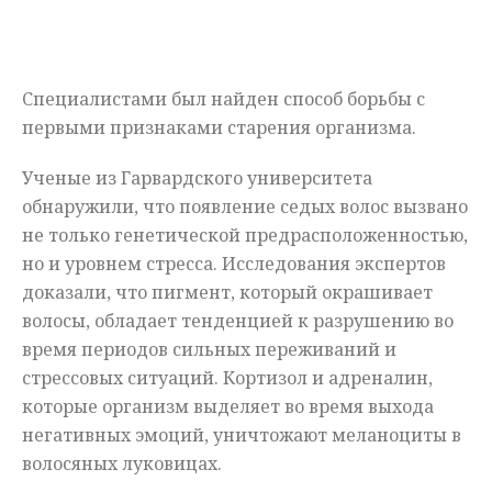
Мнения
Происшествия
Специалистами
был
найден
способ
борьбы
с
первыми
признаками
старения
организма
.
Ученые
из
Гарвардского
университета
обнаружили
,
что
появление
седых
волос
вызвано
не
только
генетической
предрасположенностью
,
но
и
уровнем
стресса
.
Исследования
экспертов
доказали
,
что
пигмент
,
который
окрашивает
волосы
,
обладает
тенденцией
к
разрушению
во
время
периодов
сильных
переживаний
и
стрессовых
ситуаций
.
Кортизол
и
адреналин
,
которые
организм
выделяет
во
время
выхода
негативных
эмоций
,
уничтожают
меланоциты
в
волосяных
луковицах
.