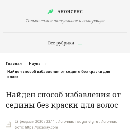
АНОНСЕНС
Только самое актуальное и волнующее
Все рубрики
Главная
Главная
Наука
Финансы
Найден способ избавления от седины без краски для
волос
Технологии
Найден способ избавления от
Наука
седины без краски для волос
Культура
Общество
23 февраля 2020 / 22:11 , Источник: rodgor-vlg.ru , Источник
Политика
фото: https://pixabay.com