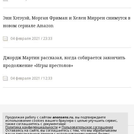
Энн Хэтэуэй, Морган Фриман и Хелен Миррен снимутся в
новом сериале Amazon
04 февраля 2021 / 23:33
Джордж Мартин рассказал, когда собирается закончить
продолжение «Игры престолов»
04 февраля 2021 / 12:33
Все рубрики
Продолжая работу с сайтом
anonsens.ru
, вы подтверждаете
использование cookies вашего браузера с целью улучшить сервис,
также соглашаетесь с документами:
Политика конфиденциальности
и
Пользовательское соглашение
Оставаясь на сайте, вы соглашаетесь с тем, что мы обрабатываем
ваши персональные данные с использованием метрик Яндекс