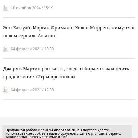
10 октября 2024 / 15:19
Энн Хэтэуэй, Морган Фриман и Хелен Миррен снимутся в
новом сериале Amazon
04 февраля 2021 / 23:33
Джордж Мартин рассказал, когда собирается закончить
продолжение «Игры престолов»
04 февраля 2021 / 12:33
Все рубрики
Продолжая работу с сайтом
anonsens.ru
, вы подтверждаете
использование cookies вашего браузера с целью улучшить сервис,
также соглашаетесь с документами: