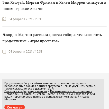
Энн Хэтэуэй, Морган Фриман и Хелен Миррен снимутся в
новом сериале Amazon
04 февраля 2021 / 23:33
Джордж Мартин рассказал, когда собирается закончить
продолжение «Игры престолов»
04 февраля 2021 / 12:33
Все рубрики
Продолжая работу с сайтом
anonsens.ru
, вы подтверждаете
использование cookies вашего браузера с целью улучшить сервис,
также соглашаетесь с документами:
Политика конфиденциальности
и
Пользовательское соглашение
Оставаясь на сайте, вы соглашаетесь с тем, что мы обрабатываем
ваши персональные данные с использованием метрик Яндекс
Редакция
Реклама
Метрика.
Политика конфиденциальности
Пользовательское соглашение
Согласен