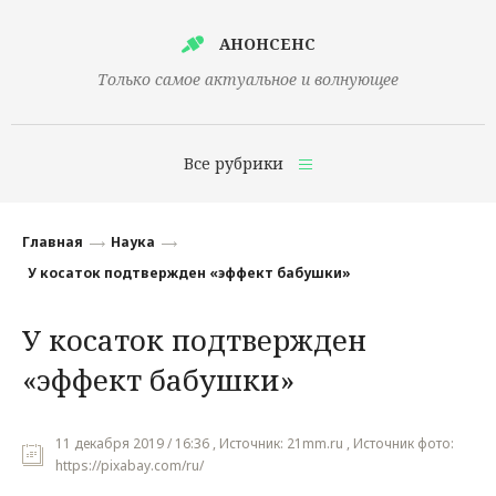
АНОНСЕНС
Только самое актуальное и волнующее
Все рубрики
Главная
Главная
Наука
Финансы
У косаток подтвержден «эффект бабушки»
Технологии
У косаток подтвержден
Наука
«эффект бабушки»
Культура
Общество
11 декабря 2019 / 16:36 , Источник: 21mm.ru , Источник фото:
https://pixabay.com/ru/
Политика