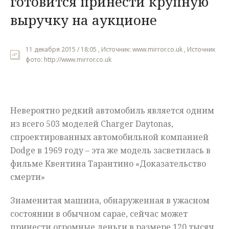
готовится принести крупную
выручку на аукционе
Мнения
Происшествия
11 декабря 2015 / 18:05 , Источник: www.mirror.co.uk , Источник
фото: http://www.mirror.co.uk
Невероятно редкий автомобиль является одним
из всего 503 моделей Charger Daytonas,
спроектированных автомобильной компанией
Dodge в 1969 году – эта же модель засветилась в
фильме Квентина Тарантино «Доказательство
смерти»
Знаменитая машина, обнаруженная в ужасном
состоянии в обычном сарае, сейчас может
принести огромные деньги в размере 120 тысяч