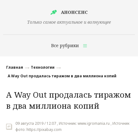
АНОНСЕНС
Только самое актуальное и волнующее
Все рубрики
Главная
Главная
Технологии
Финансы
A Way Out продалась тиражом в два миллиона копий
Технологии
A Way Out продалась тиражом
Наука
в два миллиона копий
Культура
Общество
09 августа 2019 / 12:07 , Источник: www.igromania.ru , Источник
фото: https://pixabay.com
Политика