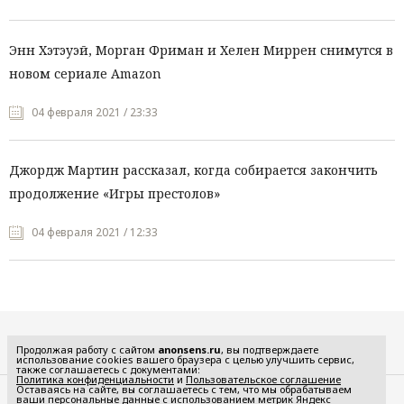
Энн Хэтэуэй, Морган Фриман и Хелен Миррен снимутся в
новом сериале Amazon
04 февраля 2021 / 23:33
Джордж Мартин рассказал, когда собирается закончить
продолжение «Игры престолов»
04 февраля 2021 / 12:33
Все рубрики
Продолжая работу с сайтом
anonsens.ru
, вы подтверждаете
использование cookies вашего браузера с целью улучшить сервис,
также соглашаетесь с документами:
Политика конфиденциальности
и
Пользовательское соглашение
Оставаясь на сайте, вы соглашаетесь с тем, что мы обрабатываем
ваши персональные данные с использованием метрик Яндекс
Редакция
Реклама