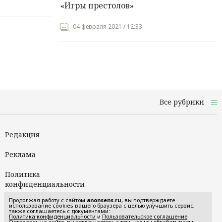
«Игры престолов»
04 февраля 2021 / 12:33
Все рубрики
Редакция
Реклама
Политика
конфиденциальности
Продолжая работу с сайтом
anonsens.ru
, вы подтверждаете
Пользовательское
использование cookies вашего браузера с целью улучшить сервис,
также соглашаетесь с документами:
соглашение
Политика конфиденциальности
и
Пользовательское соглашение
Оставаясь на сайте, вы соглашаетесь с тем, что мы обрабатываем