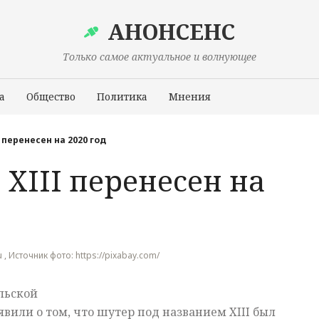
АНОНСЕНС
Только самое актуальное и волнующее
а
Общество
Политика
Мнения
Происшествия
 перенесен на 2020 год
XIII перенесен на
ru , Источник фото: https://pixabay.com/
льской
явили о том, что шутер под названием XIII был