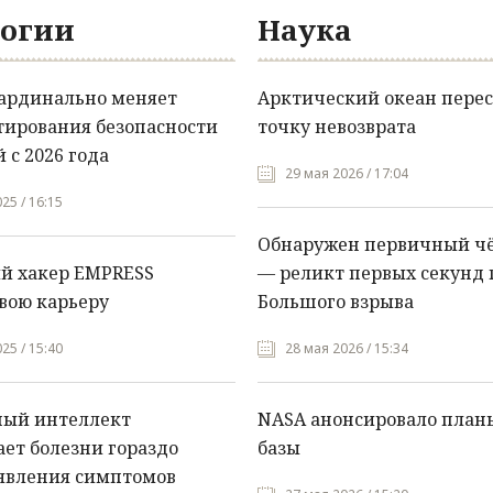
огии
Наука
кардинально меняет
Арктический океан перес
тирования безопасности
точку невозврата
 с 2026 года
29 мая 2026 / 17:04
25 / 16:15
Обнаружен первичный ч
й хакер EMPRESS
— реликт первых секунд 
вою карьеру
Большого взрыва
25 / 15:40
28 мая 2026 / 15:34
ный интеллект
NASA анонсировало план
ет болезни гораздо
базы
явления симптомов