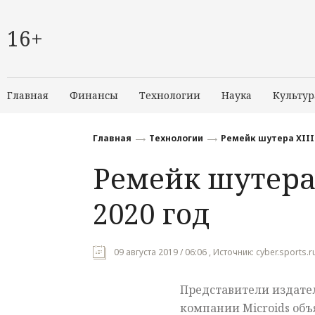
16+
Главная
Финансы
Технологии
Наука
Культур
Главная
Технологии
Ремейк шутера XIII
Ремейк шутера 
2020 год
09 августа 2019 / 06:06 , Источник: cyber.sports.
Представители издате
компании Microids объ