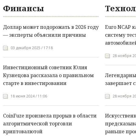
Финансы
Технол
Доллар может подорожать в 2026 году
Euro NCAP 
— эксперты объяснили причины
систему тес
автомобилей
03 декабря 2025 / 17:18
28 ноября 20
Инвестиционный советник Юлия
Кузнецова рассказала о правильном
Легендарны
старте в инвестировании
завершает с
18 июня 2024 / 11:06
28 ноября 20
CoinFuze произвела прорыв в области
Искусствен
алгоритмической торговли
предсказыва
криптовалютой
раньше про