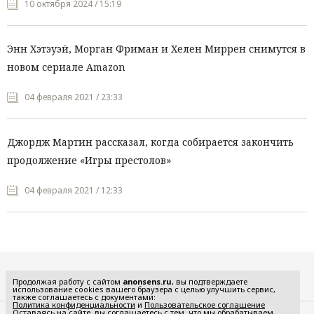
10 октября 2024 / 15:19
Энн Хэтэуэй, Морган Фриман и Хелен Миррен снимутся в
новом сериале Amazon
04 февраля 2021 / 23:33
Джордж Мартин рассказал, когда собирается закончить
продолжение «Игры престолов»
04 февраля 2021 / 12:33
Все рубрики
Продолжая работу с сайтом
anonsens.ru
, вы подтверждаете
использование cookies вашего браузера с целью улучшить сервис,
также соглашаетесь с документами:
Политика конфиденциальности
и
Пользовательское соглашение
Оставаясь на сайте, вы соглашаетесь с тем, что мы обрабатываем