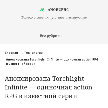
АНОНСЕНС
Только самое актуальное и волнующее
Все рубрики
Главная
Главная
Технологии
Финансы
Анонсирована Torchlight: Infinite — одиночная action RPG
в известной серии
Технологии
Анонсирована Torchlight:
Наука
Infinite — одиночная action
Культура
RPG в известной серии
Общество
Политика