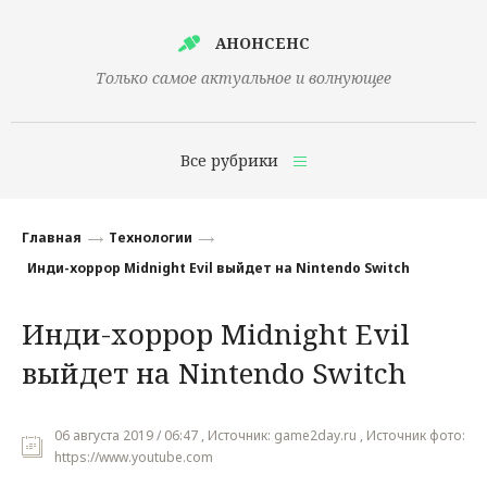
АНОНСЕНС
Только самое актуальное и волнующее
Все рубрики
Главная
Главная
Технологии
Финансы
Инди-хоррор Midnight Evil выйдет на Nintendo Switch
Технологии
Инди-хоррор Midnight Evil
Наука
выйдет на Nintendo Switch
Культура
Общество
06 августа 2019 / 06:47 , Источник: game2day.ru , Источник фото:
https://www.youtube.com
Политика