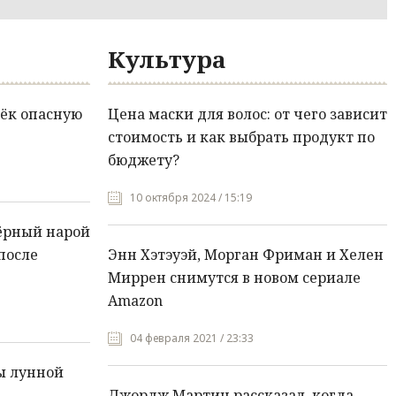
Культура
ёк опасную
Цена маски для волос: от чего зависит
стоимость и как выбрать продукт по
бюджету?
10 октября 2024 / 15:19
ёрный нарой
после
Энн Хэтэуэй, Морган Фриман и Хелен
Миррен снимутся в новом сериале
Amazon
04 февраля 2021 / 23:33
ы лунной
Джордж Мартин рассказал, когда