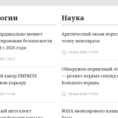
огии
Наука
кардинально меняет
Арктический океан перес
тирования безопасности
точку невозврата
 с 2026 года
29 мая 2026 / 17:04
25 / 16:15
Обнаружен первичный ч
й хакер EMPRESS
— реликт первых секунд 
вою карьеру
Большого взрыва
25 / 15:40
28 мая 2026 / 15:34
ный интеллект
NASA анонсировало план
ет болезни гораздо
базы