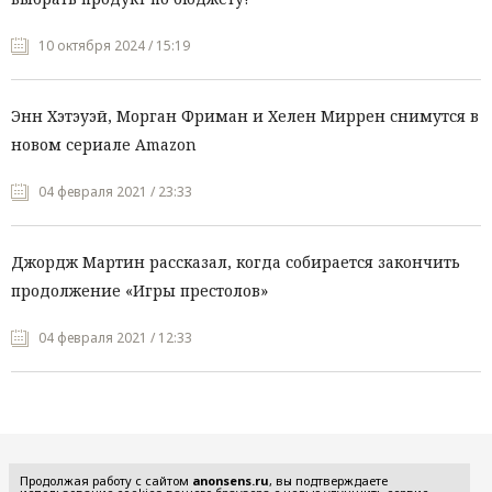
10 октября 2024 / 15:19
Энн Хэтэуэй, Морган Фриман и Хелен Миррен снимутся в
новом сериале Amazon
04 февраля 2021 / 23:33
Джордж Мартин рассказал, когда собирается закончить
продолжение «Игры престолов»
04 февраля 2021 / 12:33
Все рубрики
Продолжая работу с сайтом
anonsens.ru
, вы подтверждаете