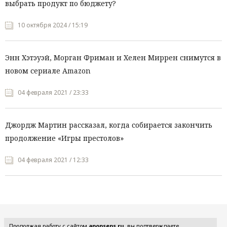
выбрать продукт по бюджету?
10 октября 2024 / 15:19
Энн Хэтэуэй, Морган Фриман и Хелен Миррен снимутся в
новом сериале Amazon
04 февраля 2021 / 23:33
Джордж Мартин рассказал, когда собирается закончить
продолжение «Игры престолов»
04 февраля 2021 / 12:33
Все рубрики
Продолжая работу с сайтом
anonsens.ru
, вы подтверждаете