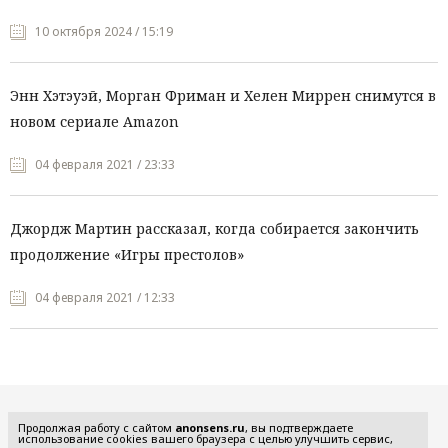
10 октября 2024 / 15:19
Энн Хэтэуэй, Морган Фриман и Хелен Миррен снимутся в
новом сериале Amazon
04 февраля 2021 / 23:33
Джордж Мартин рассказал, когда собирается закончить
продолжение «Игры престолов»
04 февраля 2021 / 12:33
Все рубрики
Продолжая работу с сайтом
anonsens.ru
, вы подтверждаете
использование cookies вашего браузера с целью улучшить сервис,