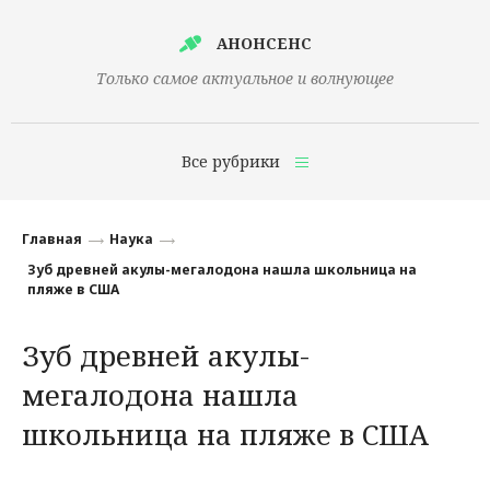
АНОНСЕНС
Только самое актуальное и волнующее
Все рубрики
Главная
Главная
Наука
Финансы
Зуб древней акулы-мегалодона нашла школьница на
пляже в США
Технологии
Зуб древней акулы-
Наука
мегалодона нашла
Культура
школьница на пляже в США
Общество
Политика