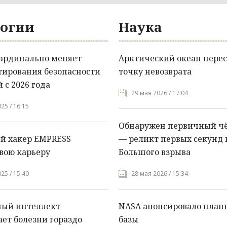
огии
Наука
кардинально меняет
Арктический океан перес
тирования безопасности
точку невозврата
 с 2026 года
29 мая 2026 / 17:04
25 / 16:15
Обнаружен первичный ч
й хакер EMPRESS
— реликт первых секунд 
вою карьеру
Большого взрыва
25 / 15:40
28 мая 2026 / 15:34
ный интеллект
NASA анонсировало план
ет болезни гораздо
базы