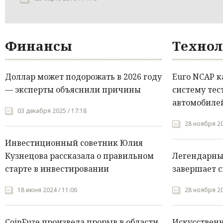
Финансы
Технол
Доллар может подорожать в 2026 году
Euro NCAP 
— эксперты объяснили причины
систему тес
автомобилей
03 декабря 2025 / 17:18
28 ноября 20
Инвестиционный советник Юлия
Кузнецова рассказала о правильном
Легендарны
старте в инвестировании
завершает с
18 июня 2024 / 11:06
28 ноября 20
CoinFuze произвела прорыв в области
Искусствен