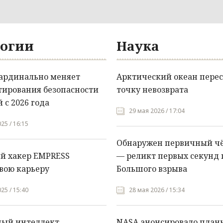
огии
Наука
кардинально меняет
Арктический океан перес
тирования безопасности
точку невозврата
 с 2026 года
29 мая 2026 / 17:04
25 / 16:15
Обнаружен первичный ч
й хакер EMPRESS
— реликт первых секунд 
вою карьеру
Большого взрыва
25 / 15:40
28 мая 2026 / 15:34
ный интеллект
NASA анонсировало план