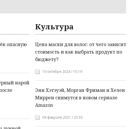
Культура
ёк опасную
Цена маски для волос: от чего зависит
стоимость и как выбрать продукт по
бюджету?
10 октября 2024 / 15:19
ёрный нарой
после
Энн Хэтэуэй, Морган Фриман и Хелен
Миррен снимутся в новом сериале
Amazon
04 февраля 2021 / 23:33
ы лунной