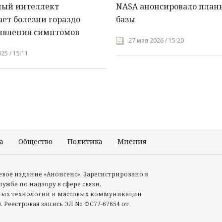
ный интеллект
NASA анонсировало план
ет болезни гораздо
базы
явления симптомов
27 мая 2026 / 15:20
25 / 15:11
а
Общество
Политика
Мнения
Происшествия
тевое издание «Анонсенс». Зарегистрировано в
ужбе по надзору в сфере связи,
ых технологий и массовых коммуникаций
. Реестровая запись ЭЛ No ФС77-67654 от