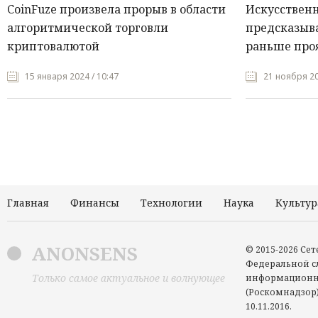
CoinFuze произвела прорыв в области
Искусствен
алгоритмической торговли
предсказыва
криптовалютой
раньше про
15 января 2024 / 10:47
21 ноября 20
Главная
Финансы
Технологии
Наука
Культур
ANONSENS
© 2015-2026 Се
Федеральной сл
Только самое актуальное и волнующее
информационн
(Роскомнадзор)
10.11.2016.