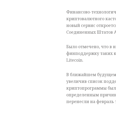
Финансово-технологиче
криптовалютного касто
новый сервис откроетс
Соединенных Штатов 
Было отмечено, что в 
финподдержку таких кр
Litecoin.
В ближайшем будущем,
увеличив список подд
криптопрограммы был 
определенным причин
перенесли на февраль 