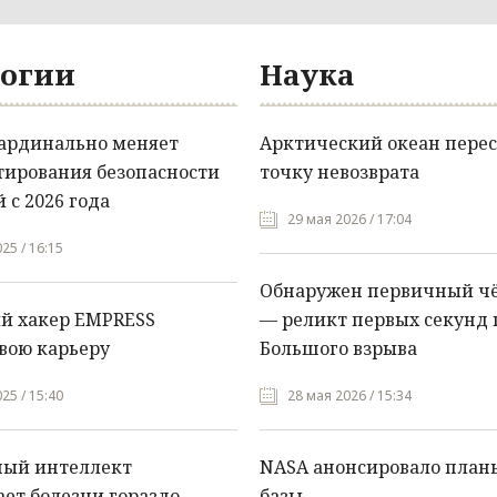
огии
Наука
кардинально меняет
Арктический океан перес
тирования безопасности
точку невозврата
 с 2026 года
29 мая 2026 / 17:04
25 / 16:15
Обнаружен первичный ч
й хакер EMPRESS
— реликт первых секунд 
вою карьеру
Большого взрыва
25 / 15:40
28 мая 2026 / 15:34
ный интеллект
NASA анонсировало план
ет болезни гораздо
базы