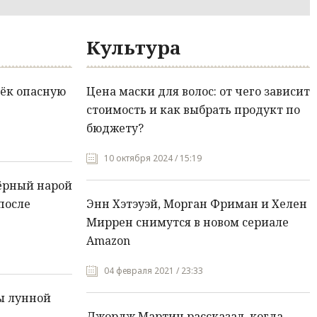
Культура
ёк опасную
Цена маски для волос: от чего зависит
стоимость и как выбрать продукт по
бюджету?
10 октября 2024 / 15:19
ёрный нарой
после
Энн Хэтэуэй, Морган Фриман и Хелен
Миррен снимутся в новом сериале
Amazon
04 февраля 2021 / 23:33
ы лунной
Джордж Мартин рассказал, когда