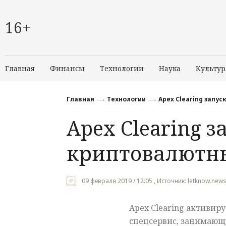
16+
Главная
Финансы
Технологии
Наука
Культур
Главная
Технологии
Apex Clearing запу
Apex Clearing з
криптовалютн
09 февраля 2019 / 12:05 , Источник: letknow.news
Apex Clearing активиру
спецсервис, занимающ