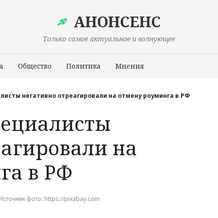
АНОНСЕНС
Только самое актуальное и волнующее
а
Общество
Политика
Мнения
Происшествия
листы негативно отреагировали на отмену роуминга в РФ
пециалисты
еагировали на
га в РФ
 Источник фото: https://pixabay.com