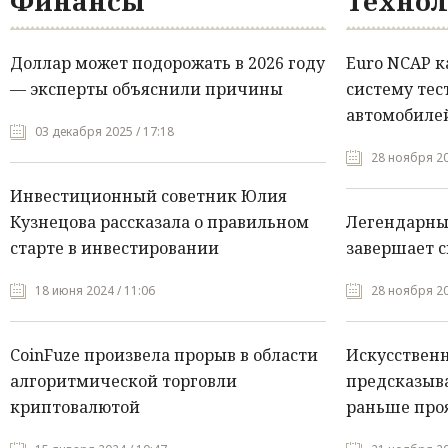
Финансы
Технол
Доллар может подорожать в 2026 году
Euro NCAP 
— эксперты объяснили причины
систему тес
автомобилей
03 декабря 2025 / 17:18
28 ноября 20
Инвестиционный советник Юлия
Кузнецова рассказала о правильном
Легендарны
старте в инвестировании
завершает с
18 июня 2024 / 11:06
28 ноября 20
CoinFuze произвела прорыв в области
Искусствен
алгоритмической торговли
предсказыва
криптовалютой
раньше про