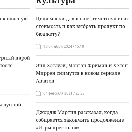
Культура
ёк опасную
Цена маски для волос: от чего зависит
стоимость и как выбрать продукт по
бюджету?
10 октября 2024 / 15:19
ёрный нарой
после
Энн Хэтэуэй, Морган Фриман и Хелен
Миррен снимутся в новом сериале
Amazon
04 февраля 2021 / 23:33
ы лунной
Джордж Мартин рассказал, когда
собирается закончить продолжение
«Игры престолов»