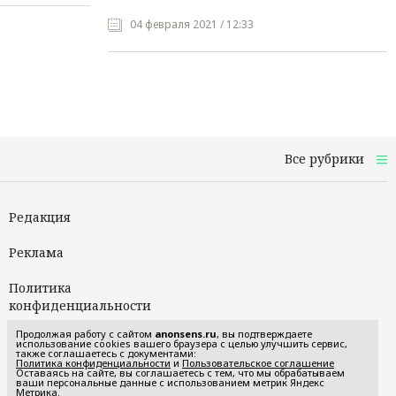
04 февраля 2021 / 12:33
Все рубрики
Редакция
Реклама
Политика
конфиденциальности
Продолжая работу с сайтом
anonsens.ru
, вы подтверждаете
Пользовательское
использование cookies вашего браузера с целью улучшить сервис,
также соглашаетесь с документами:
соглашение
Политика конфиденциальности
и
Пользовательское соглашение
Оставаясь на сайте, вы соглашаетесь с тем, что мы обрабатываем
ваши персональные данные с использованием метрик Яндекс
Метрика.