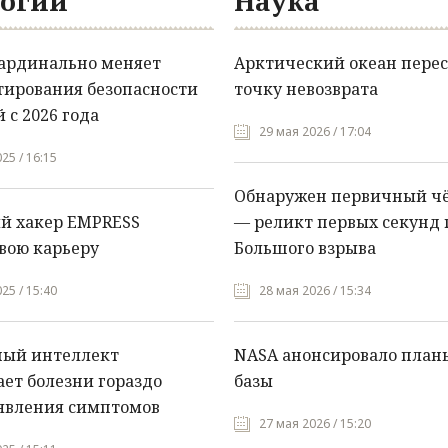
огии
Наука
кардинально меняет
Арктический океан перес
тирования безопасности
точку невозврата
 с 2026 года
29 мая 2026 / 17:04
25 / 16:15
Обнаружен первичный ч
й хакер EMPRESS
— реликт первых секунд 
вою карьеру
Большого взрыва
25 / 15:40
28 мая 2026 / 15:34
ный интеллект
NASA анонсировало план
ет болезни гораздо
базы
явления симптомов
27 мая 2026 / 15:20